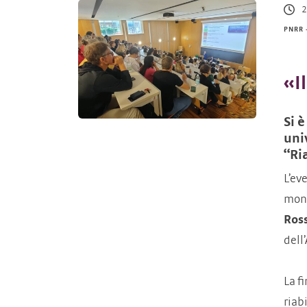
2
PNRR 
«I
Si 
uni
“Ri
L’ev
mond
Ros
dell
La f
riab