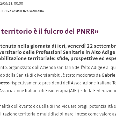
2/09/23, 00:00
- NUOVA ASSISTENZA SANITARIA
l territorio è il fulcro del PNRR»
è tenuto nella giornata di ieri, venerdì 22 settemb
versitario delle Professioni Sanitarie in Alto Adig
abilitazione territoriale: sfide, prospettive ed esp
ento, organizzato dall’Azienda sanitaria dell’Alto Adige e al q
o della Sanità di diversi ambiti, è stato moderato da
Gabrie
setto
rispettivamente presidenti dell’Associazione Italiana Te
’Associazione Italiana di Fisioterapia (AIFI) e della Federazione
inalità dell’evento è quella di individuare pregi, potenzialità 
ilitazione territoriale multidisciplinare, inteso come valore a