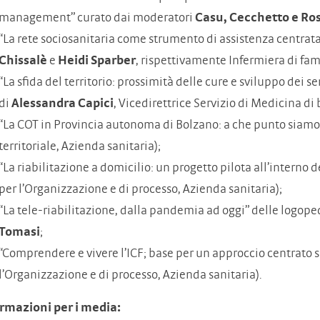
management” curato dai moderatori
Casu, Cecchetto e Ro
“La rete sociosanitaria come strumento di assistenza centrata
Chissalè
e
Heidi Sparber
, rispettivamente Infermiera di fami
“La sfida del territorio: prossimità delle cure e sviluppo dei se
di
Alessandra Capici
, Vicedirettrice Servizio di Medicina di 
“La COT in Provincia autonoma di Bolzano: a che punto siamo
territoriale, Azienda sanitaria);
“La riabilitazione a domicilio: un progetto pilota all’interno d
per l’Organizzazione e di processo, Azienda sanitaria);
“La tele-riabilitazione, dalla pandemia ad oggi” delle logoped
Tomasi
;
“Comprendere e vivere l’ICF; base per un approccio centrato s
l’Organizzazione e di processo, Azienda sanitaria).
rmazioni per i media: