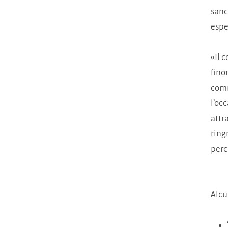
sanc
espe
«Il 
fino
com
l’oc
attr
ring
perc
Alcu