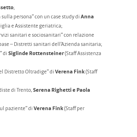
ssetto
;
 sulla persona” con un case study di
Anna
glia e Assistente geriatrica;
rvizi sanitari e sociosanitari” con relazione
base – Distretti sanitari dell’Azienda sanitaria;
” di
Siglinde Rottensteiner
(Staff Assistenza
el Distretto Oltradige” di
Verena Fink
(Staff
iste di Trento,
Serena Righetti e Paola
ul paziente” di
Verena Fink
(Staff per