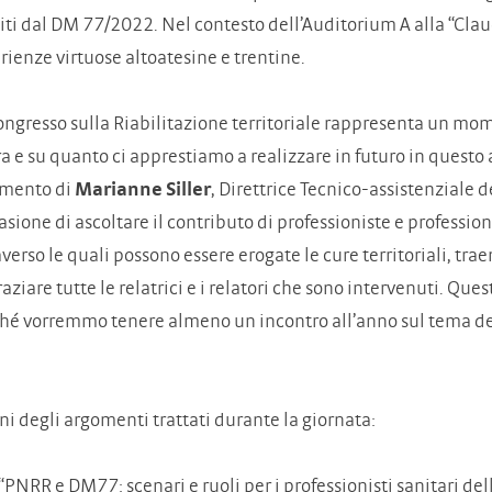
iti dal DM 77/2022. Nel contesto dell’Auditorium A alla “Claud
rienze virtuose altoatesine e trentine.
congresso sulla Riabilitazione territoriale rappresenta un mome
ra e su quanto ci apprestiamo a realizzare in futuro in questo
mento di
Marianne Siller
, Direttrice Tecnico-assistenziale 
casione di ascoltare il contributo di professioniste e professi
averso le quali possono essere erogate le cure territoriali, tra
raziare tutte le relatrici e i relatori che sono intervenuti. Qu
hé vorremmo tenere almeno un incontro all’anno sul tema della
ni degli argomenti trattati durante la giornata:
“PNRR e DM77: scenari e ruoli per i professionisti sanitari de