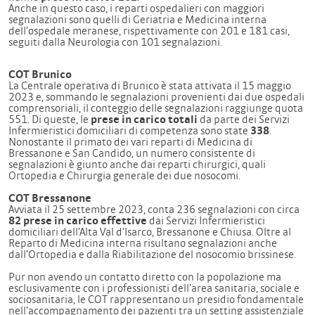
Anche in questo caso, i reparti ospedalieri con maggiori
segnalazioni sono quelli di Geriatria e Medicina interna
dell’ospedale meranese, rispettivamente con 201 e 181 casi,
seguiti dalla Neurologia con 101 segnalazioni.
COT Brunico
La Centrale operativa di Brunico è stata attivata il 15 maggio
2023 e, sommando le segnalazioni provenienti dai due ospedali
comprensoriali, il conteggio delle segnalazioni raggiunge quota
551. Di queste, le
prese in carico totali
da parte dei Servizi
Infermieristici domiciliari di competenza sono state
338
.
Nonostante il primato dei vari reparti di Medicina di
Bressanone e San Candido, un numero consistente di
segnalazioni è giunto anche dai reparti chirurgici, quali
Ortopedia e Chirurgia generale dei due nosocomi.
COT Bressanone
Avviata il 25 settembre 2023, conta 236 segnalazioni con circa
82 prese in carico effettive
dai Servizi Infermieristici
domiciliari dell’Alta Val d’Isarco, Bressanone e Chiusa. Oltre al
Reparto di Medicina interna risultano segnalazioni anche
dall’Ortopedia e dalla Riabilitazione del nosocomio brissinese.
Pur non avendo un contatto diretto con la popolazione ma
esclusivamente con i professionisti dell’area sanitaria, sociale e
sociosanitaria, le COT rappresentano un presidio fondamentale
nell’accompagnamento dei pazienti tra un setting assistenziale