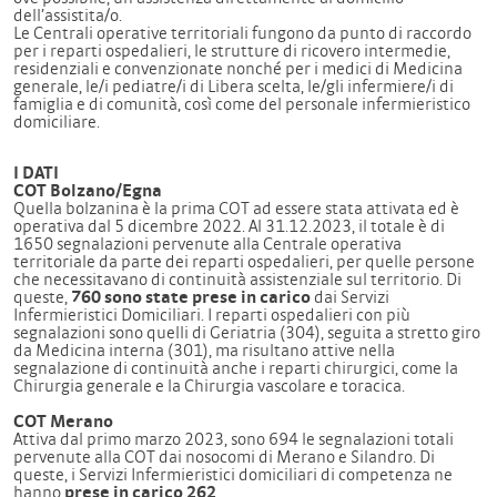
dell’assistita/o.
Le Centrali operative territoriali fungono da punto di raccordo
per i reparti ospedalieri, le strutture di ricovero intermedie,
residenziali e convenzionate nonché per i medici di Medicina
generale, le/i pediatre/i di Libera scelta, le/gli infermiere/i di
famiglia e di comunità, così come del personale infermieristico
domiciliare.
I DATI
COT Bolzano/Egna
Quella bolzanina è la prima COT ad essere stata attivata ed è
operativa dal 5 dicembre 2022. Al 31.12.2023, il totale è di
1650 segnalazioni pervenute alla Centrale operativa
territoriale da parte dei reparti ospedalieri, per quelle persone
che necessitavano di continuità assistenziale sul territorio. Di
queste,
760 sono state prese in carico
dai Servizi
Infermieristici Domiciliari. I reparti ospedalieri con più
segnalazioni sono quelli di Geriatria (304), seguita a stretto giro
da Medicina interna (301), ma risultano attive nella
segnalazione di continuità anche i reparti chirurgici, come la
Chirurgia generale e la Chirurgia vascolare e toracica.
COT Merano
Attiva dal primo marzo 2023, sono 694 le segnalazioni totali
pervenute alla COT dai nosocomi di Merano e Silandro. Di
queste, i Servizi Infermieristici domiciliari di competenza ne
hanno
prese in carico 262
.