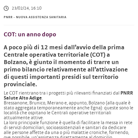
23/02/24, 16:10
PNRR - NUOVA ASSISTENZA SANITARIA
COT: un anno dopo
A poco più di 12 mesi dall’avvio della prima
Centrale operativa territoriale (COT) a
Bolzano, è giunto il momento di trarre un
primo bilancio relativamente all’attivazione
di questi importanti presidi sul territorio
provinciale.
Le COT rientrano tra i progetti più rilevanti finanziati dal
PNRR
Salute Alto Adige
.
Bressanone, Brunico, Merano e, appunto, Bolzano (alla quale è
stato aggregata temporaneamente anche Egna): queste sono le
località che ospitano le Centrali operative territoriali
attualmente attive.
La loro principale funzione è quella di facilitare la messa in rete
di servizi domiciliari, socioassistenziali e sanitari da dedicare
alle persone affette da una o più malattie croniche, fornendo,
ove possibile, un’assistenza direttamente al domicilio