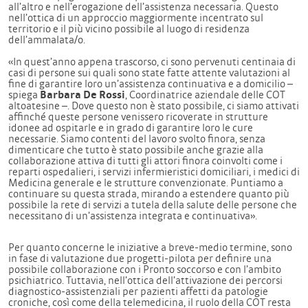
all’altro e nell’erogazione dell’assistenza necessaria. Questo
nell’ottica di un approccio maggiormente incentrato sul
territorio e il più vicino possibile al luogo di residenza
dell’ammalata/o.
«In quest’anno appena trascorso, ci sono pervenuti centinaia di
casi di persone sui quali sono state fatte attente valutazioni al
fine di garantire loro un’assistenza continuativa e a domicilio –
spiega
Barbara De Rossi
, Coordinatrice aziendale delle COT
altoatesine –. Dove questo non è stato possibile, ci siamo attivati
affinché queste persone venissero ricoverate in strutture
idonee ad ospitarle e in grado di garantire loro le cure
necessarie. Siamo contenti del lavoro svolto finora, senza
dimenticare che tutto è stato possibile anche grazie alla
collaborazione attiva di tutti gli attori finora coinvolti come i
reparti ospedalieri, i servizi infermieristici domiciliari, i medici di
Medicina generale e le strutture convenzionate. Puntiamo a
continuare su questa strada, mirando a estendere quanto più
possibile la rete di servizi a tutela della salute delle persone che
necessitano di un’assistenza integrata e continuativa».
Per quanto concerne le iniziative a breve-medio termine, sono
in fase di valutazione due progetti-pilota per definire una
possibile collaborazione con i Pronto soccorso e con l’ambito
psichiatrico. Tuttavia, nell’ottica dell’attivazione dei percorsi
diagnostico-assistenziali per pazienti affetti da patologie
croniche, così come della telemedicina, il ruolo della COT resta