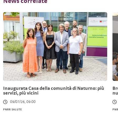
News correlate
Inaugurata Casa della comunità di Naturno: più
Br
servizi, più vicini
nu
09/07/26, 09:00
PNRR SALUTE
PNR