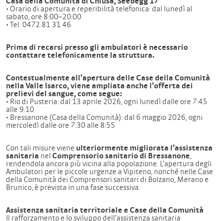
Casa della Comunità di Chiusa, Seebegg 17
• Orario di apertura e reperibilità telefonica: dal lunedì al
sabato, ore 8:00–20:00
• Tel. 0472 81 31 46
Prima di recarsi presso gli ambulatori è necessario
contattare telefonicamente la struttura.
Contestualmente all’apertura delle Case della Comunità
nella Valle Isarco, viene ampliata anche l’offerta dei
prelievi del sangue, come segue:
• Rio di Pusteria: dal 13 aprile 2026, ogni lunedì dalle ore 7:45
alle 9:10
• Bressanone (Casa della Comunità): dal 6 maggio 2026, ogni
mercoledì dalle ore 7:30 alle 8:55
Con tali misure viene
ulteriormente migliorata l’assistenza
sanitaria
nel
Comprensorio sanitario di Bressanone
,
rendendola ancora più vicina alla popolazione. L’apertura degli
Ambulatori per le piccole urgenze a Vipiteno, nonché nelle Case
della Comunità dei Comprensori sanitari di Bolzano, Merano e
Brunico, è prevista in una fase successiva.
Assistenza sanitaria territoriale e Case della Comunità
Il rafforzamento e lo sviluppo dell’assistenza sanitaria