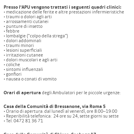
Presso l'APU vengono trattati i seguenti quadri clinici:
• medicazione delle ferite e altre prestazioni infermieristiche
• traumi o dolori agli arti
• arrossamenti cutanei
• punture di insetto
• febbre
• lombalgie (“colpo della strega”)
• dolori addominali
• traumi minori
• lesioni superficiali
• irritazioni cutanee
• dolori muscolari e agli arti
• coliche
• sintomi influenzali
• gonfiori
• nausea o conati di vomito
Orari di apertura
degli Ambulatori per le piccole urgenze:
Casa della Comunità di Bressanone, via Roma 5
• Orario di apertura: dal lunedì al venerdì, ore 8:00–19:00
• Reperibilità telefonica: 24 ore su 24, sette giorni su sette
• Tel. 0472 81 36 71