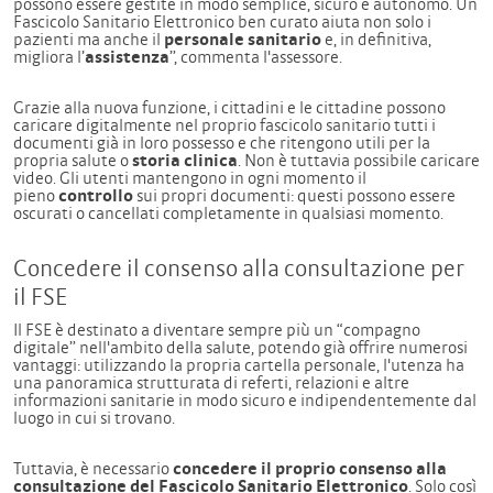
possono essere gestite in modo semplice, sicuro e autonomo. Un
Fascicolo Sanitario Elettronico ben curato aiuta non solo i
pazienti ma anche il
personale sanitario
e, in definitiva,
migliora l’
assistenza
”, commenta l'assessore.
Grazie alla nuova funzione, i cittadini e le cittadine possono
caricare digitalmente nel proprio fascicolo sanitario tutti i
documenti già in loro possesso e che ritengono utili per la
propria salute o
storia clinica
. Non è tuttavia possibile caricare
video. Gli utenti mantengono in ogni momento il
pieno
controllo
sui propri documenti: questi possono essere
oscurati o cancellati completamente in qualsiasi momento.
Concedere il consenso alla consultazione per
il FSE
Il FSE è destinato a diventare sempre più un “compagno
digitale” nell'ambito della salute, potendo già offrire numerosi
vantaggi: utilizzando la propria cartella personale, l'utenza ha
una panoramica strutturata di referti, relazioni e altre
informazioni sanitarie in modo sicuro e indipendentemente dal
luogo in cui si trovano.
Tuttavia, è necessario
concedere il proprio consenso alla
consultazione del Fascicolo Sanitario Elettronico
. Solo così