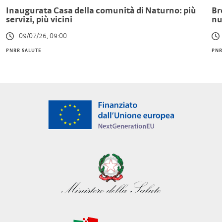
Inaugurata Casa della comunità di Naturno: più
Br
servizi, più vicini
nu
09/07/26, 09:00
PNRR SALUTE
PNR